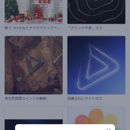
飾
りつけされたクリスマスツリーのオープニング動画
「グリッチ干渉」ロゴ
考古学調査のイントロ動画
洗練されたライトロゴ