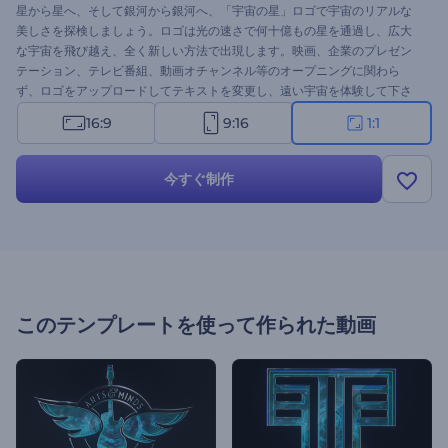
星から星へ、そして銀河から銀河へ、「宇宙の星」ロゴで宇宙のリアルな
美しさを探検しましょう。ロゴは光の速さで何十億もの星を通過し、広大
な宇宙を飛び越え、全く新しい方法で出現します。映画、企業のプレゼン
テーション、テレビ番組、動画オチャンネル等のオープニングに関わら
ず、ロゴをアップロードしてテキストを変更し、遠い宇宙を体験して下さ
い。
16:9
9:16
1:1
今すぐ制作
このテンプレートを使って作られた動画