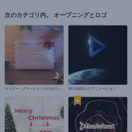
次のカテゴリ内。
オープニングとロゴ
ホ
リデー・グリーティングのポストカード
SFの地球ロゴ アニメーション