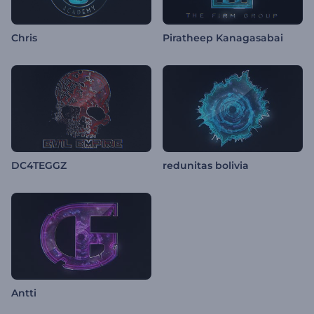
Chris
Piratheep Kanagasabai
DC4TEGGZ
redunitas bolivia
Antti