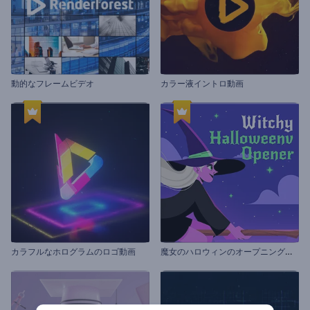
動的なフレームビデオ
カラー液イントロ動画
魔
女のハロウィンのオープニング動画
カラフルなホログラムのロゴ動画