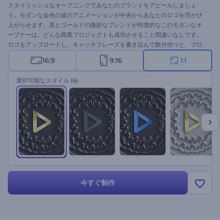
スタイリッシュなオープニングであなたのブランドをアピールしましょ
う。モダンな金色の波のアニメーションが中央からあなたのロゴを浮かび
上がらせます。黒とゴールドの微妙なブレンドが特徴的なこのモダンなオ
ープナーは、どんな商業プロジェクトも成功させること間違いなしです。
ロゴをアップロードし、キャッチフレーズを書き込んで数分待つと、プロ
仕様のアニメーションのオープニングが完成します。企業のオープニン
16:9
9:16
1:1
グ、製品発表会、ジュエリーサロンのプロモーションなどに最適です。こ
のモダンなオープニングで、あなたのプロジェクトにエレガントなタッチ
選択可能なスタイル
(6)
を加え、ターゲットとなる視聴者に印象的な印象を残しましょう。今すぐ
お試しください！
今すぐ制作