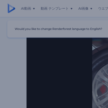
AI動画
動画 テンプレート
AI画像
ウエ
ホーム
テンプレート
「高速レーサー」ロゴ
Would you like to change Renderforest language to English?