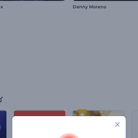
ex
Danny Moreno
ゴ