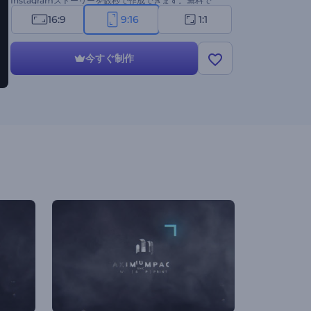
Instagramストーリーを数秒で作成できます。無料で
す。3...2...1...Go！
16:9
9:16
1:1
今すぐ制作