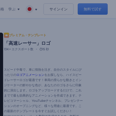
価格
学ぶ
サインイン
無料で試す
プレミアム・テンプレート
「高速レーサー」ロゴ
13K+
エクスポート数
15 秒
スピード中毒で、車に情熱を注ぎ、自分のスタイルにぴ
ったりの
ロゴアニメーション
をお探しなら、ハイスピー
ドレーサーロゴが最適です！車両の滑らかな動きとイン
ジケーターの鮮やかな色が、あなたのロゴをさらに印象
的に演出します。ロゴをアップロードするだけで、これ
までで最も効果的なアニメーションを作成できます。テ
レビコマーシャル、YouTubeチャンネル、プレゼンテー
ションのオープニングなど、様々な用途に最適です。こ
の最新のテンプレートを今すぐお試しください！