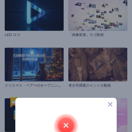
LED ロゴ
「画像変換」ロゴ動画
ク
リスマス・ベアーのオープニング動画
考古学調査のイントロ動画