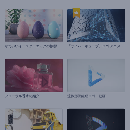
「
サイバーキューブ」ロゴ アニメーション
かわいいイースターエッグの挨拶
フローラル香水の紹介
流体形状組成ロゴ・動画