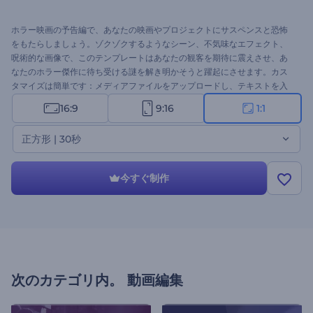
ホラー映画の予告編で、あなたの映画やプロジェクトにサスペンスと恐怖
をもたらしましょう。ゾクゾクするようなシーン、不気味なエフェクト、
呪術的な画像で、このテンプレートはあなたの観客を期待に震えさせ、あ
なたのホラー傑作に待ち受ける謎を解き明かそうと躍起にさせます。カス
タマイズは簡単です：メディアファイルをアップロードし、テキストを入
力し、必要な調整を行い、BGMやボイスオーバーを使用して不気味な動画
16:9
9:16
1:1
プロジェクトを完成させます。ホラー映画、スリリングな予告編、ハロウ
ィーンのプロモーション、不気味なオープニングなどに最適です。今すぐ
正方形 | 30秒
お試しを！
今すぐ制作
次のカテゴリ内。
動画編集