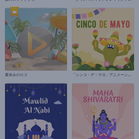
「
シンコ・デ・マヨ」アニメーション
夏休みのロゴ