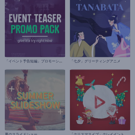
「
イベント予告短編」プロモーションビデオセット
「七夕」グリーティングアニメ
「
クリスマスイブ」クレイイントロ動画
夏のスライドショー