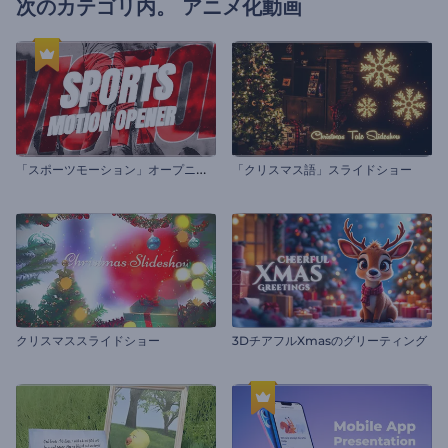
次のカテゴリ内。
アニメ化動画
「
スポーツモーション」オープニング
「クリスマス語」スライドショー
クリスマススライドショー
3DチアフルXmasのグリーティング