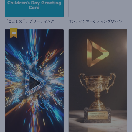
「
こどもの日」グリーティング・カード
オ
ンラインマーケティングやSEOプロモーション