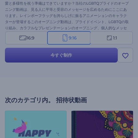
愛と多様性を祝う準備はできていますか？当社のLGBTQプライドのオープ
ニング動画は、見る人に平等と受容のメッセージを広めるためにここにあ
ります。レインボーフラッグを誇らしげに振るアニメーションのキャラク
ターが登場するこのオープニング動画は、プライドイベント、LGBTQの取
り組み、カラフルなプレゼンテーションのオープニング、個人的なメッセ
ージなどに最適です。テキストを入力し、ロゴをアップロードし、私たち
16:9
9:16
1:1
の膨大な音楽ライブラリからBGMを選択します。今すぐ作成して、ポジテ
ィブさと包括性を広めましょう！
今すぐ制作
次のカテゴリ内。
招待状動画