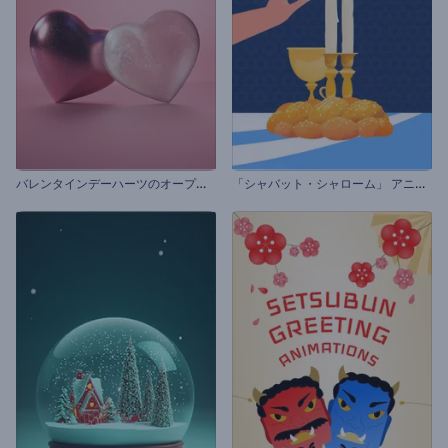
バ
レンタインデーハーツのオープニング動画
「
シャバット・シャローム」 アニメーション