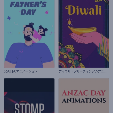
デ
ィワリ・グリーティングのアニメーション
父の日のアニメーション