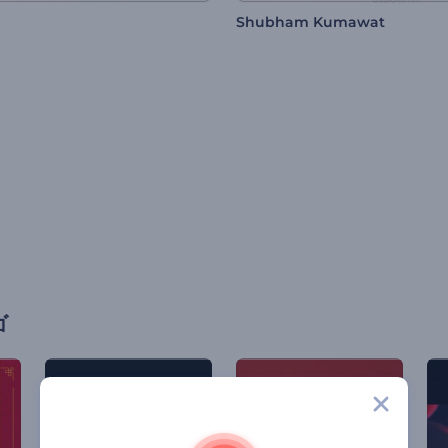
Shubham Kumawat
ゴ