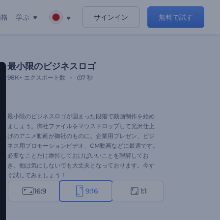
価格
学ぶ
サインイン
無料で試す
最小限のビジネスロゴ
98K+
エクスポート数
7 秒
最小限のビジネスロゴが固まった段階で動画制作を始め
ましょう。御社ファイルをマウスドロップして光沢仕上
げのアニメ動画が御社のものに。企業用プレゼン、ビジ
ネス用プロモーションビデオ、CM動画などに最適です。
必要なことだけ維持しておけばいいことを理解してお
き、他は気にしないでも大丈夫となっております。今す
ぐ試してみましょう！
16:9
9:16
1:1