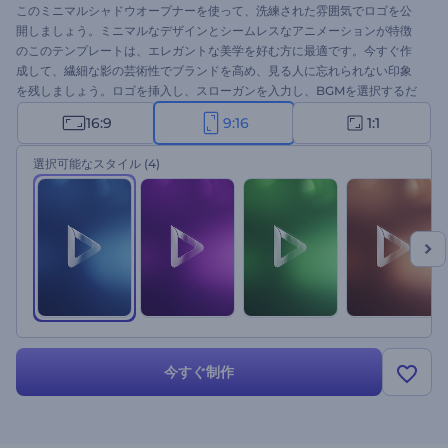
このミニマルシャドウオープナーを使って、洗練された雰囲気でロゴを公
開しましょう。ミニマルなデザインとシームレスなアニメーションが特徴
のこのテンプレートは、エレガントな美学を好む方に最適です。今すぐ作
成して、繊細な影の芸術性でブランドを高め、見る人に忘れられない印象
を残しましょう。ロゴを挿入し、スローガンを入力し、BGMを選択するだ
けで、数分で高品質の
ロゴアニメーション
を作成できます。企業プロモー
16:9
9:16
1:1
ション、製品紹介、プレゼンテーションのオープナー、チャンネルのイン
トロやアウトロなど、様々なプロジェクトに最適です。今すぐお試しくだ
選択可能なスタイル
(4)
さい！
今すぐ制作