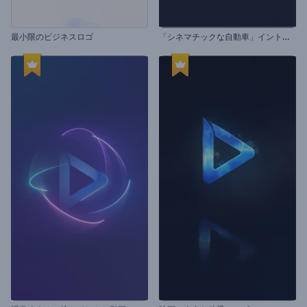
「
シネマチックな自動車」イントロ動画
最小限のビジネスロゴ