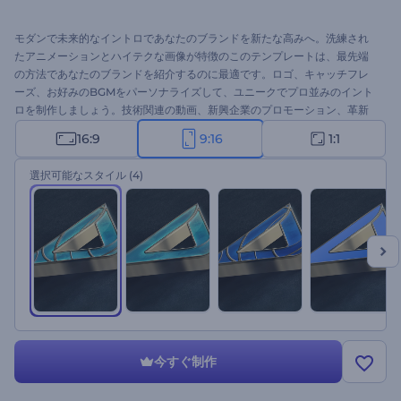
モダンで未来的なイントロであなたのブランドを新たな高みへ。洗練され
たアニメーションとハイテクな画像が特徴のこのテンプレートは、最先端
の方法であなたのブランドを紹介するのに最適です。ロゴ、キャッチフレ
ーズ、お好みのBGMをパーソナライズして、ユニークでプロ並みのイント
ロを制作しましょう。技術関連の動画、新興企業のプロモーション、革新
的な製品、デジタルマーケティングキャンペーンなどに最適です。今すぐ
16:9
9:16
1:1
作成して、視聴者に感動と興味を与える準備をしましょう！
選択可能なスタイル
(4)
今すぐ制作