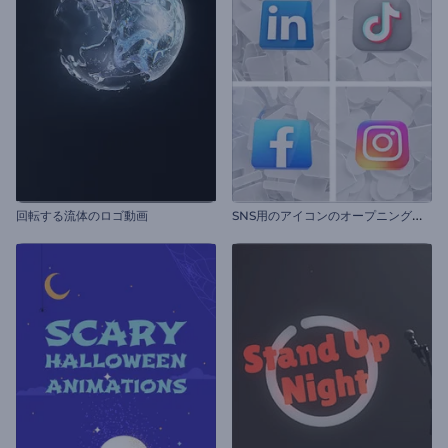
S
NS用のアイコンのオープニング動画
回転する流体のロゴ動画