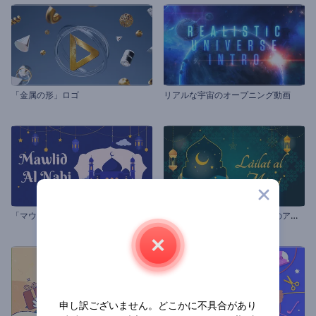
「金属の形」ロゴ
リアルな宇宙のオープニング動画
「
マウリド・アン＝ナビー」アニメーション
ラ
イラート・アル・ミラージのアニメーション
申し訳ございません。どこかに不具合があり