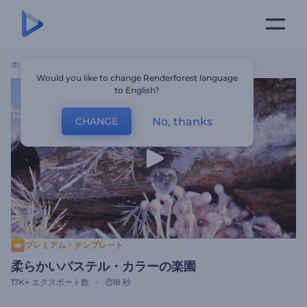
ホーム
テンプレート
柔らかいパステル・カラーの楽園
Would you like to change Renderforest language
to English?
No, thanks
CHANGE
プレミアム・テンプレート
柔らかいパステル・カラーの楽園
17K+
エクスポート数
18 秒