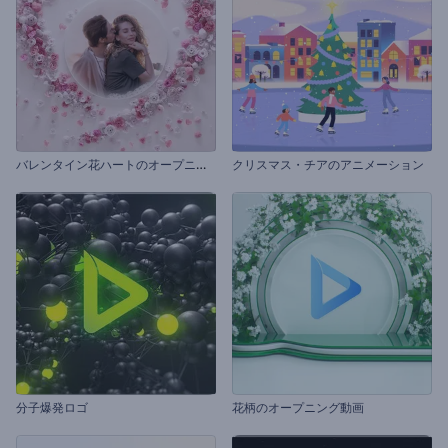
バ
レンタイン花ハートのオープニング動画
クリスマス・チアのアニメーション
分子爆発ロゴ
花柄のオープニング動画