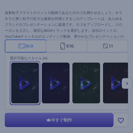
放射粒子ブラストのイントロ動画であなたのロゴを輝かせましょう。キラ
キラと輝く粒子の壮大な爆発を特徴とするこのテンプレートは、あらゆる
ブランドのプレゼンテーションに最適です。ロゴをアップロードし、スロ
ーガンを入力し、適切なBGMトラックを選択します。会社のイントロ、
YouTubeチャンネルのエンディング動画、華やかなプレゼンテーションの
オープニング、プロモビデオなどに最適です。今すぐ作成して、あなたの
16:9
9:16
1:1
ブランドを印象的なものにしましょう！
選択可能なスタイル
(4)
今すぐ制作