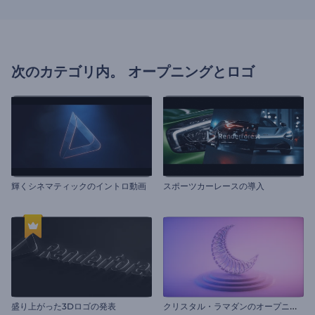
次のカテゴリ内。
オープニングとロゴ
輝くシネマティックのイントロ動画
スポーツカーレースの導入
ク
リスタル・ラマダンのオープニング動画
盛り上がった3Dロゴの発表