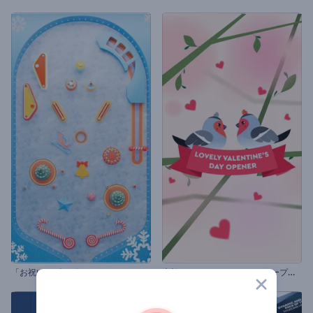
「
お祝いのピンボール」クリスマスのグリーティング
素
敵なバレンタインデーのオープニング動画