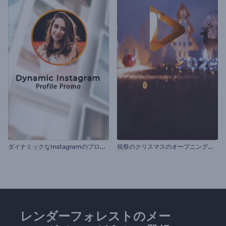
ダ
イナミックなInstagramのプロフィール用の動画
祝
祭のクリスマスのオープニング動画
レンダーフォレストのメー