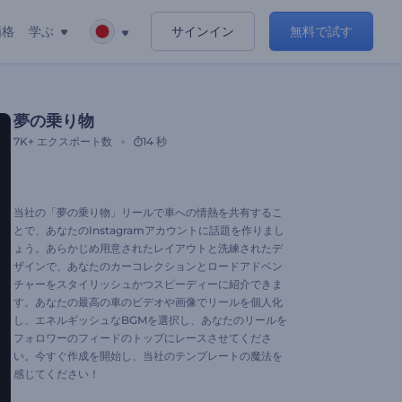
価格
学ぶ
サインイン
無料で試す
夢の乗り物
7K+
エクスポート数
14 秒
当社の「夢の乗り物」リールで車への情熱を共有するこ
とで、あなたのInstagramアカウントに話題を作りまし
ょう。あらかじめ用意されたレイアウトと洗練されたデ
ザインで、あなたのカーコレクションとロードアドベン
チャーをスタイリッシュかつスピーディーに紹介できま
す。あなたの最高の車のビデオや画像でリールを個人化
し、エネルギッシュなBGMを選択し、あなたのリールを
フォロワーのフィードのトップにレースさせてくださ
い。今すぐ作成を開始し、当社のテンプレートの魔法を
感じてください！