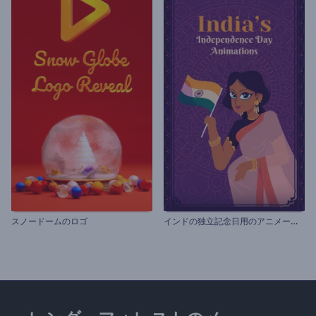
イ
ンドの独立記念日用のアニメーション
スノードームのロゴ