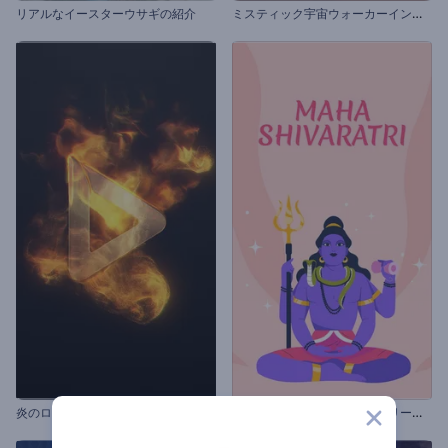
ミ
スティック宇宙ウォーカーイントロ動画
リアルなイースターウサギの紹介
マ
ハー・シヴラートリ用のグリーティング動画
炎のロゴ動画