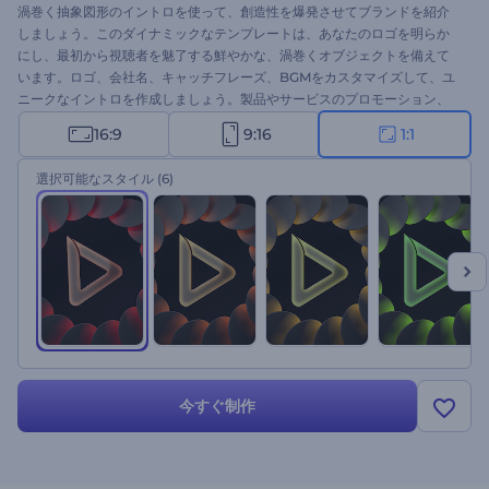
渦巻く抽象図形のイントロを使って、創造性を爆発させてブランドを紹介
しましょう。このダイナミックなテンプレートは、あなたのロゴを明らか
にし、最初から視聴者を魅了する鮮やかな、渦巻くオブジェクトを備えて
います。ロゴ、会社名、キャッチフレーズ、BGMをカスタマイズして、ユ
ニークなイントロを作成しましょう。製品やサービスのプロモーション、
チャンネルのイントロやアウトロ、動画広告、プレゼンテーションのオー
16:9
9:16
1:1
プニングなどに最適です。 今すぐ魅力的なイントロを作りましょう！
選択可能なスタイル
(6)
今すぐ制作