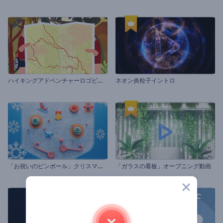
ハ
イキングアドベンチャーロゴビデオ
ネオン炎粒子イントロ
「
お祝いのピンボール」クリスマスのグリーティング
「ガラスの看板」オープニング動画