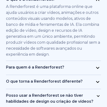
A Renderforest é uma plataforma online que
ajuda usuários a criar vídeos, animações e outros
conteúdos visuais usando modelos, ativos de
banco de mídia e ferramentas de IA. Ela combina
edição de vídeo, design e recursos de IA
generativa em um único ambiente, permitindo
produzir vídeos com qualidade profissional sem a
necessidade de softwares avançados ou
experiência em design.
Para quem é a Renderforest?
A Renderforest foi criada para indivíduos e
equipes que precisam de vídeos de alta
O que torna a Renderforest diferente?
qualidade rapidamente. É usada por profissionais
A Renderforest combina múltiplos modelos de IA
de marketing, educadores, donos de pequenas
e geração de vídeo em uma única plataforma. Os
Posso usar a Renderforest se não tiver
empresas, equipes de RH, freelancers e criadores
usuários podem criar, editar e exportar vídeos de
habilidades de design ou criação de vídeos?
de conteúdo que desejam produzir vídeos de
texto para vídeo, baseados em banco de mídia e