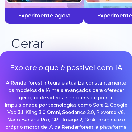
mais rápido
Experimente agora
Experimente
Gerar
Explore o que é possível com IA
A Renderforest integra e atualiza constantemente
os modelos de IA mais avançados para oferecer
geração de vídeos e imagens de ponta.
Impulsionada por tecnologias como Sora 2, Google
Veo 3.1, Kling 3.0 Omni, Seedance 2.0, Pixverse V6,
Nano Banana Pro, GPT Image 2, Grok Imagine e o
próprio motor de IA da Renderforest, a plataforma