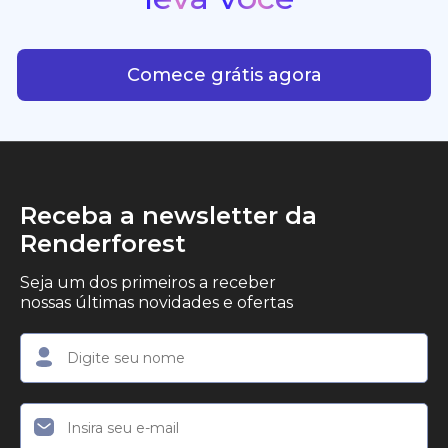
consistência criativa.
criadores, empreendedores e profissionais de
Com IA plataforma que leva
marketing que desejam produzir conteúdo em
vídeo profissional, com qualidade de estúdio, de
Comece grátis agora
forma simples.
Receba a newsletter da
Renderforest
Seja um dos primeiros a receber
nossas últimas novidades e ofertas