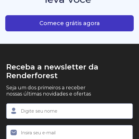
consistência criativa.
criadores, empreendedores e profissionais de
Com IA plataforma que leva
marketing que desejam produzir conteúdo em
vídeo profissional, com qualidade de estúdio, de
Comece grátis agora
forma simples.
Receba a newsletter da
Renderforest
Seja um dos primeiros a receber
nossas últimas novidades e ofertas