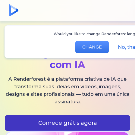
Would you like to change Renderforest lang
Crie
vídeos,
No, th
CHANGE
imagens
e áudios
com IA
A Renderforest é a plataforma criativa de IA que
transforma suas ideias em vídeos, imagens,
designs e sites profissionais — tudo em uma única
assinatura.
Comece grátis agora