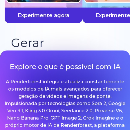
mais rápido
Experimente agora
Experimente
Gerar
Explore o que é possível com IA
A Renderforest integra e atualiza constantemente
os modelos de IA mais avançados para oferecer
geração de vídeos e imagens de ponta.
Impulsionada por tecnologias como Sora 2, Google
Veo 3.1, Kling 3.0 Omni, Seedance 2.0, Pixverse V6,
Nano Banana Pro, GPT Image 2, Grok Imagine e o
próprio motor de IA da Renderforest, a plataforma