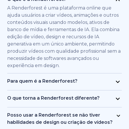
A Renderforest é uma plataforma online que
ajuda usuários a criar vídeos, animações e outros
conteúdos visuais usando modelos, ativos de
banco de mídia e ferramentas de IA. Ela combina
edição de vídeo, design e recursos de IA
generativa em um único ambiente, permitindo
produzir vídeos com qualidade profissional sem a
necessidade de softwares avançados ou
experiência em design.
Para quem é a Renderforest?
A Renderforest foi criada para indivíduos e
equipes que precisam de vídeos de alta
O que torna a Renderforest diferente?
qualidade rapidamente. É usada por profissionais
A Renderforest combina múltiplos modelos de IA
de marketing, educadores, donos de pequenas
e geração de vídeo em uma única plataforma. Os
Posso usar a Renderforest se não tiver
empresas, equipes de RH, freelancers e criadores
usuários podem criar, editar e exportar vídeos de
habilidades de design ou criação de vídeos?
de conteúdo que desejam produzir vídeos de
texto para vídeo, baseados em banco de mídia e