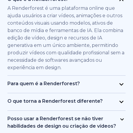
A Renderforest é uma plataforma online que
ajuda usuários a criar vídeos, animações e outros
conteúdos visuais usando modelos, ativos de
banco de mídia e ferramentas de IA. Ela combina
edição de vídeo, design e recursos de IA
generativa em um único ambiente, permitindo
produzir vídeos com qualidade profissional sem a
necessidade de softwares avançados ou
experiência em design.
Para quem é a Renderforest?
A Renderforest foi criada para indivíduos e
equipes que precisam de vídeos de alta
O que torna a Renderforest diferente?
qualidade rapidamente. É usada por profissionais
A Renderforest combina múltiplos modelos de IA
de marketing, educadores, donos de pequenas
e geração de vídeo em uma única plataforma. Os
Posso usar a Renderforest se não tiver
empresas, equipes de RH, freelancers e criadores
usuários podem criar, editar e exportar vídeos de
habilidades de design ou criação de vídeos?
de conteúdo que desejam produzir vídeos de
texto para vídeo, baseados em banco de mídia e