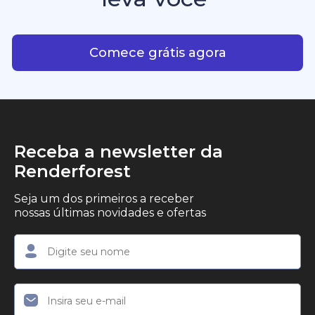
consistência criativa.
criadores, empreendedores e profissionais de
Com IA plataforma que leva
marketing que desejam produzir conteúdo em
vídeo profissional, com qualidade de estúdio, de
Comece grátis agora
forma simples.
Receba a newsletter da
Renderforest
Seja um dos primeiros a receber
nossas últimas novidades e ofertas