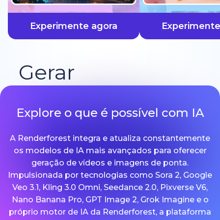
mais rápido
Experimente agora
Experimente
Gerar
Explore o que é possível com IA
A Renderforest integra e atualiza constantemente
os modelos de IA mais avançados para oferecer
geração de vídeos e imagens de ponta.
Impulsionada por tecnologias como Sora 2, Google
Veo 3.1, Kling 3.0 Omni, Seedance 2.0, Pixverse V6,
Nano Banana Pro, GPT Image 2, Grok Imagine e o
próprio motor de IA da Renderforest, a plataforma