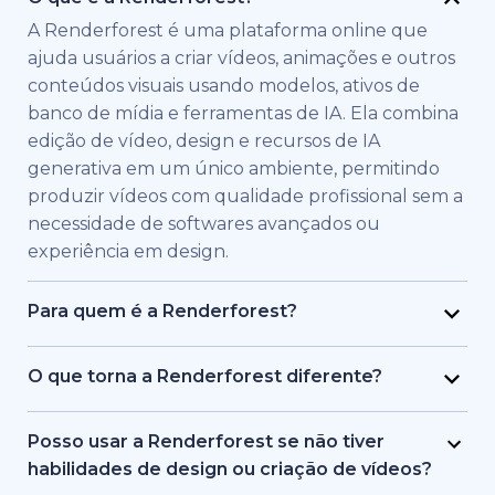
A Renderforest é uma plataforma online que
ajuda usuários a criar vídeos, animações e outros
conteúdos visuais usando modelos, ativos de
banco de mídia e ferramentas de IA. Ela combina
edição de vídeo, design e recursos de IA
generativa em um único ambiente, permitindo
produzir vídeos com qualidade profissional sem a
necessidade de softwares avançados ou
experiência em design.
Para quem é a Renderforest?
A Renderforest foi criada para indivíduos e
equipes que precisam de vídeos de alta
O que torna a Renderforest diferente?
qualidade rapidamente. É usada por profissionais
A Renderforest combina múltiplos modelos de IA
de marketing, educadores, donos de pequenas
e geração de vídeo em uma única plataforma. Os
Posso usar a Renderforest se não tiver
empresas, equipes de RH, freelancers e criadores
usuários podem criar, editar e exportar vídeos de
habilidades de design ou criação de vídeos?
de conteúdo que desejam produzir vídeos de
texto para vídeo, baseados em banco de mídia e