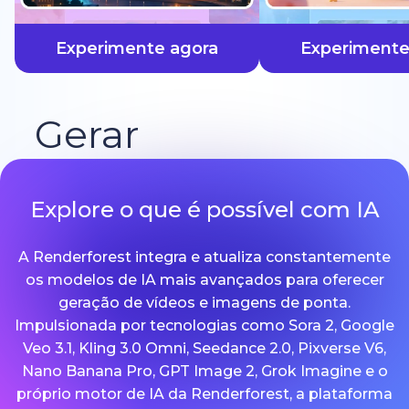
mais rápido
Experimente agora
Experimente
Gerar
Explore o que é possível com IA
A Renderforest integra e atualiza constantemente
os modelos de IA mais avançados para oferecer
geração de vídeos e imagens de ponta.
Impulsionada por tecnologias como Sora 2, Google
Veo 3.1, Kling 3.0 Omni, Seedance 2.0, Pixverse V6,
Nano Banana Pro, GPT Image 2, Grok Imagine e o
próprio motor de IA da Renderforest, a plataforma