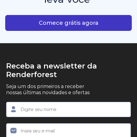
consistência criativa.
criadores, empreendedores e profissionais de
Com IA plataforma que leva
marketing que desejam produzir conteúdo em
vídeo profissional, com qualidade de estúdio, de
Comece grátis agora
forma simples.
Receba a newsletter da
Renderforest
Seja um dos primeiros a receber
nossas últimas novidades e ofertas