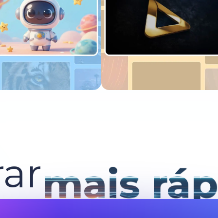
xperimente agora
Experimente agora
ar
mais ráp