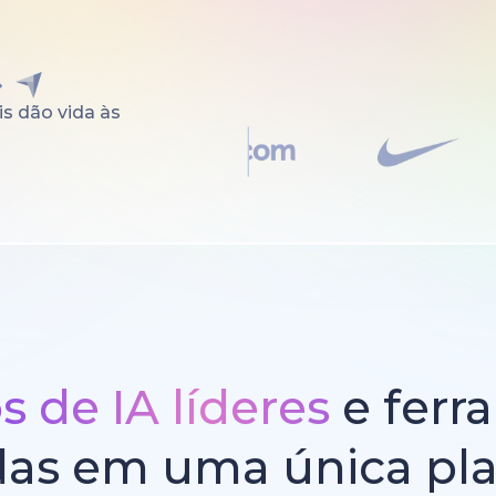
s dão vida às
 de IA líderes
e ferr
das em uma única pl