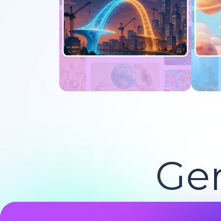
Experimente agora
E
Ger