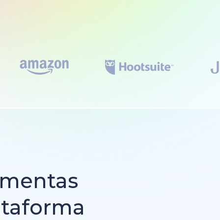
amentas
ataforma