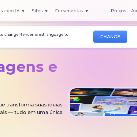
s com IA
Sites
Ferramentas
Preços
Ap
 to change Renderforest language to
CHANGE
magens
e
que transforma suas ideias
onais — tudo em uma única