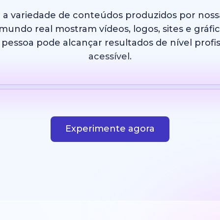
e a variedade de conteúdos produzidos por nos
undo real mostram vídeos, logos, sites e gráfi
essoa pode alcançar resultados de nível profis
acessível.
IA
Modelo
Imagem com IA
Site
Design
Experimente agora