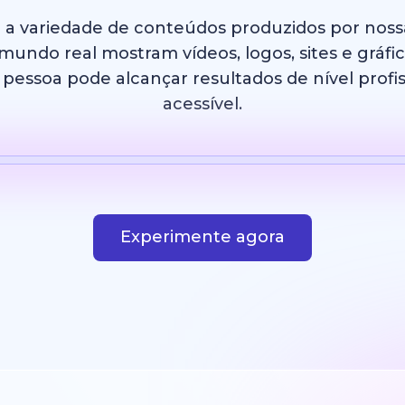
e a variedade de conteúdos produzidos por nos
undo real mostram vídeos, logos, sites e gráfi
essoa pode alcançar resultados de nível profis
acessível.
IA
Modelo
Imagem com IA
Site
Design
Experimente agora