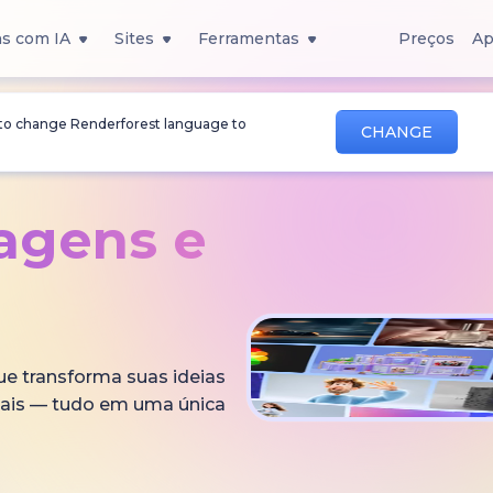
s com IA
Sites
Ferramentas
Preços
Ap
 to change Renderforest language to
CHANGE
magens
e
que transforma suas ideias
onais — tudo em uma única