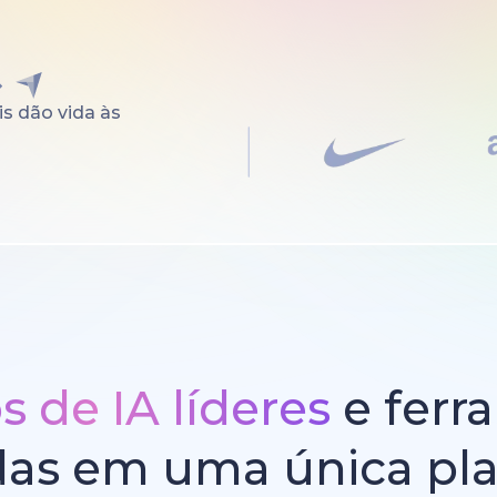
s dão vida às
 de IA líderes
e ferr
das em uma única pl