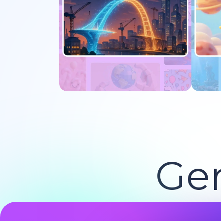
Experimente agora
E
Ger