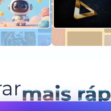
xperimente agora
Experimente agora
ar
mais ráp