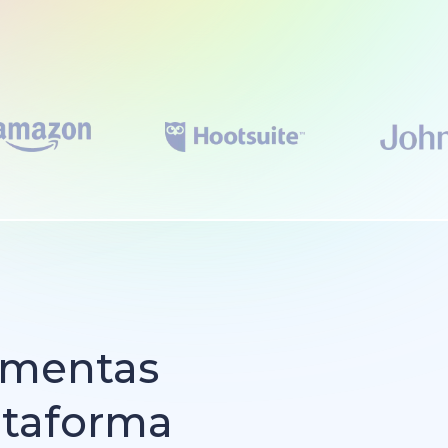
amentas
ataforma