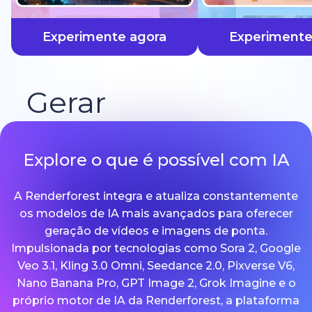
mais rápido
Experimente agora
Experimente
Gerar
Explore o que é possível com IA
A Renderforest integra e atualiza constantemente
os modelos de IA mais avançados para oferecer
geração de vídeos e imagens de ponta.
Impulsionada por tecnologias como Sora 2, Google
Veo 3.1, Kling 3.0 Omni, Seedance 2.0, Pixverse V6,
Nano Banana Pro, GPT Image 2, Grok Imagine e o
próprio motor de IA da Renderforest, a plataforma