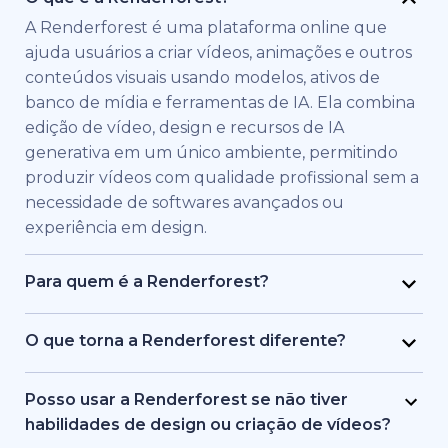
A Renderforest é uma plataforma online que
ajuda usuários a criar vídeos, animações e outros
conteúdos visuais usando modelos, ativos de
banco de mídia e ferramentas de IA. Ela combina
edição de vídeo, design e recursos de IA
generativa em um único ambiente, permitindo
produzir vídeos com qualidade profissional sem a
necessidade de softwares avançados ou
experiência em design.
Para quem é a Renderforest?
A Renderforest foi criada para indivíduos e
equipes que precisam de vídeos de alta
O que torna a Renderforest diferente?
qualidade rapidamente. É usada por profissionais
A Renderforest combina múltiplos modelos de IA
de marketing, educadores, donos de pequenas
e geração de vídeo em uma única plataforma. Os
Posso usar a Renderforest se não tiver
empresas, equipes de RH, freelancers e criadores
usuários podem criar, editar e exportar vídeos de
habilidades de design ou criação de vídeos?
de conteúdo que desejam produzir vídeos de
texto para vídeo, baseados em banco de mídia e