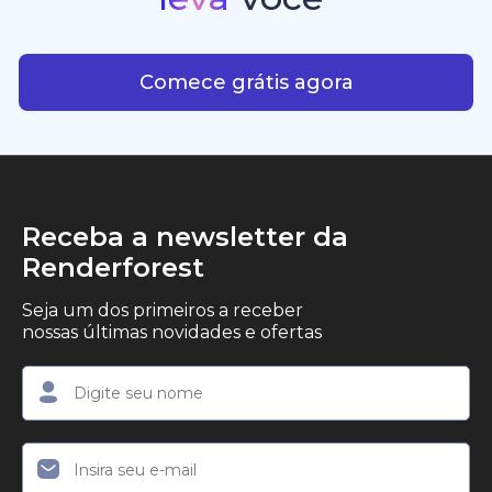
consistência criativa.
criadores, empreendedores e profissionais de
Com IA plataforma que leva
marketing que desejam produzir conteúdo em
vídeo profissional, com qualidade de estúdio, de
Comece grátis agora
forma simples.
Receba a newsletter da
Renderforest
Seja um dos primeiros a receber
nossas últimas novidades e ofertas