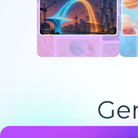
Experimente agora
E
Ger