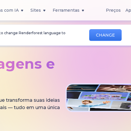
s com IA
Sites
Ferramentas
Preços
Ap
 to change Renderforest language to
CHANGE
magens
e
que transforma suas ideias
onais — tudo em uma única