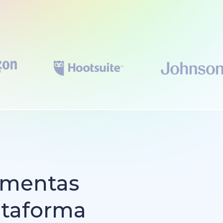
amentas
ataforma