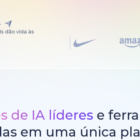
s dão vida às
 de IA líderes
e ferr
das em uma única pl