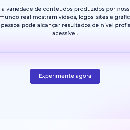
e a variedade de conteúdos produzidos por nos
undo real mostram vídeos, logos, sites e gráfi
essoa pode alcançar resultados de nível profis
acessível.
IA
Modelo
Imagem com IA
Site
Design
Experimente agora