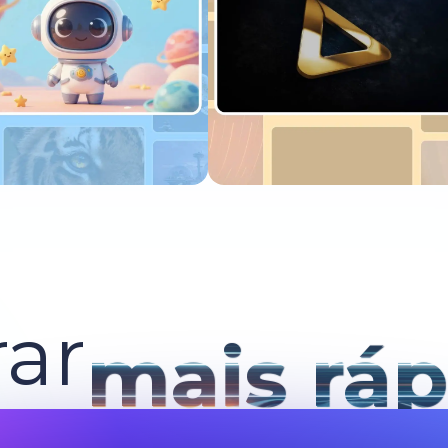
xperimente agora
Experimente agora
ar
mais ráp