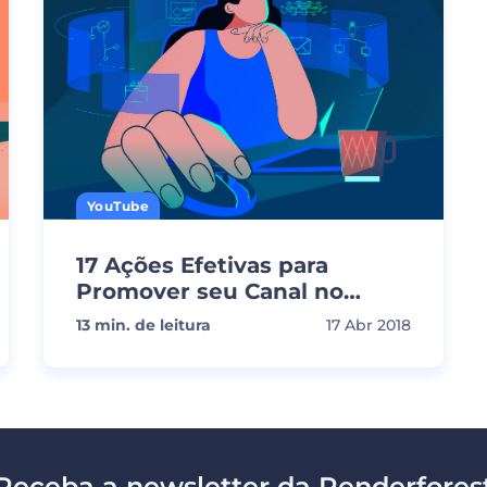
YouTube
17 Ações Efetivas para
Promover seu Canal no
YouTube
13
min. de leitura
17 Abr 2018
Receba a newsletter da Renderfores