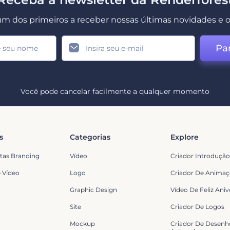
um dos primeiros a receber nossas últimas novidades e o
Par
Você pode cancelar facilmente a qualquer momento
s
Categorias
Explore
tas Branding
Vídeo
Criador Introduçã
 Vídeo
Logo
Criador De Animaç
Graphic Design
Vídeo De Feliz Aniv
Site
Criador De Logos
g
Mockup
Criador De Desenh