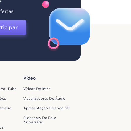
fertas
ticipar
Vídeo
o YouTube
Vídeos De Intro
ões
Visualizadores De Áudio
ersário
Apresentação De Logo 3D
Slideshow De Feliz
Aniversário
os