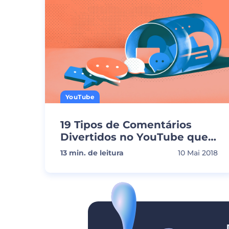
YouTube
19 Tipos de Comentários
Divertidos no YouTube que
Você Não Pode Perder
13
min. de leitura
10 Mai 2018