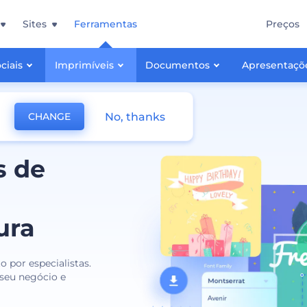
Sites
Ferramentas
Preços
ciais
Imprimíveis
Documentos
Apresentaçõ
No, thanks
CHANGE
s de
ura
 por especialistas.
seu negócio e