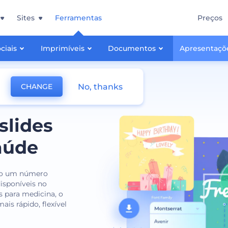
Sites
Ferramentas
Preços
ciais
Imprimíveis
Documentos
Apresentaçõ
No, thanks
CHANGE
slides
aúde
ndo um número
disponíveis no
s para medicina, o
is rápido, flexível