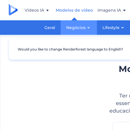
Vídeos IA
Modelos de vídeo
Imagens IA
Geral
Negócios
Lifestyle
Would you like to change Renderforest language to English?
Mo
Ter 
essen
educaci