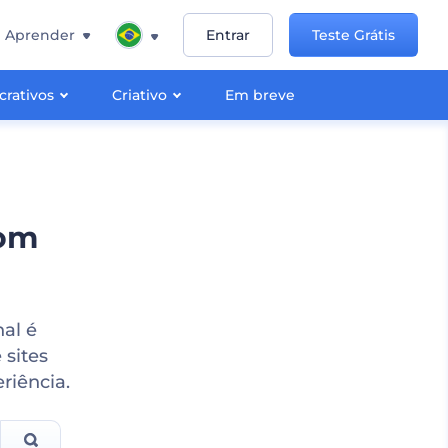
Aprender
Entrar
Teste Grátis
crativos
Criativo
Em breve
com
nal é
 sites
riência.