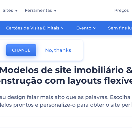
Sites
Ferramentas
Preços
Cartões de Visita Digitais
Evento
Sem fins lu
No, thanks
CHANGE
Modelos de site imobiliário 
nstrução com layouts flexív
eu design falar mais alto que as palavras. Escolh
los prontos e personalize-o para obter o site perf