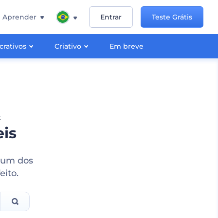
Aprender
Entrar
Teste Grátis
crativos
Criativo
Em breve
&
eis
a um dos
eito.