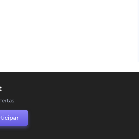
t
fertas
ticipar