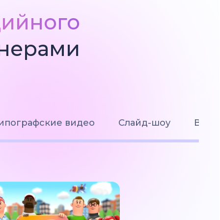
дийного
йнерами
ипографские видео
Слайд-шоу
Визу