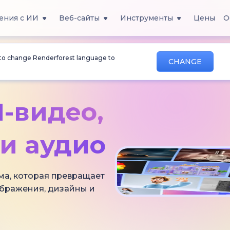
ения с ИИ
Веб-сайты
Инструменты
Цены
О
 to change Renderforest language to
CHANGE
-видео,
и аудио
ма, которая превращает
ображения, дизайны и