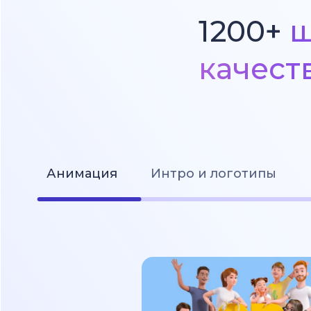
1200+
ш
качест
Анимация
Интро и логотипы