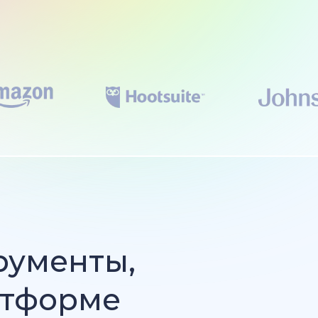
рументы,
атформе