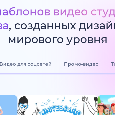
аблонов видео сту
ва
, созданных диза
мирового уровня
Видео для соцсетей
Промо-видео
Т