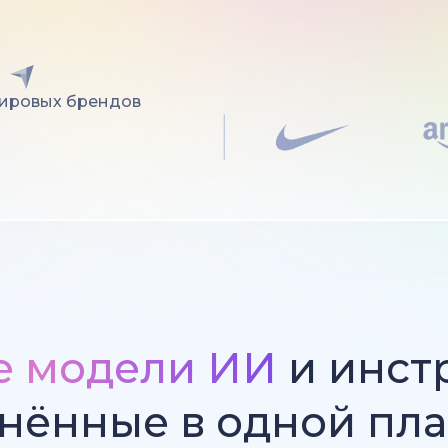
мировых брендов
е модели ИИ
и инст
нённые в одной пл