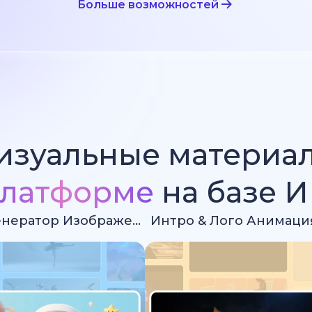
Больше возможностей
изуальные материа
латформе
на базе 
Ии Генератор Изображений
Интро & Лого Анимаци