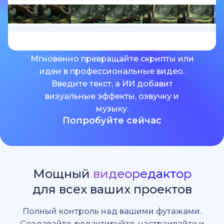
Мгновенно превращайте скрипты или
идеи в профессиональные видео.
Введите текст, а ИИ добавит
визуальные эффекты, озвучку и
музыку.
Попробуйте сейчас
Мощный
видеоредактор
для всех ваших проектов
Полный контроль над вашими футажами.
Создавайте, редактируйте, настраивайте и