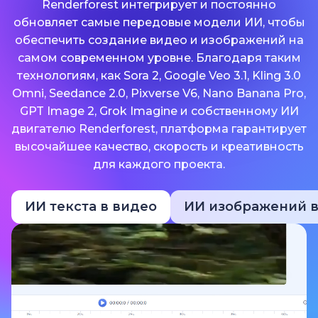
Renderforest интегрирует и постоянно
обновляет самые передовые модели ИИ, чтобы
обеспечить создание видео и изображений на
самом современном уровне. Благодаря таким
технологиям, как Sora 2, Google Veo 3.1, Kling 3.0
Omni, Seedance 2.0, Pixverse V6, Nano Banana Pro,
GPT Image 2, Grok Imagine и собственному ИИ
двигателю Renderforest, платформа гарантирует
высочайшее качество, скорость и креативность
для каждого проекта.
ИИ текста в видео
ИИ изображений в