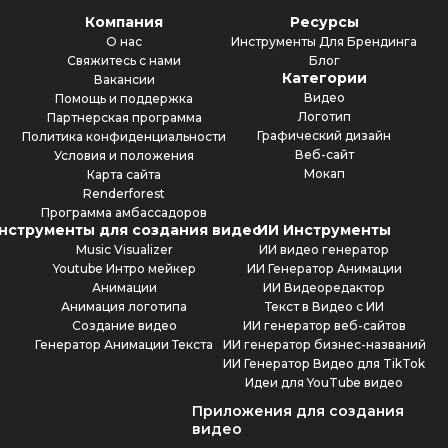
Компания
Ресурсы
О нас
Инструменты Для Брендинга
Свяжитесь с нами
Блог
Категории
Вакансии
Видео
Помощь и поддержка
Логотип
Партнерская программа
Графический дизайн
Политика конфиденциальности
Веб-сайт
Условия и положения
Мокап
Карта сайта
Renderforest
Программа амбассадоров
нструменты для создания видео
ИИ Инструменты
Music Visualizer
ИИ видео генератор
Youtube Интро мейкер
ИИ Генератор Анимации
Анимации
ИИ Видеоредактор
Анимация логотипа
Текст в Видео с ИИ
Создание видео
ИИ генератор веб-сайтов
Генератор Анимации Текста
ИИ генератор бизнес-названий
ИИ Генератор Видео для TikTok
Идеи для YouTube видео
Приложения для создания
видео