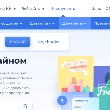
ния ИИ
Веб-сайты
Инструменты
Цены
О
 соцсетей
Для печати
Документы
Презен
No, thanks
CHANGE
айном
ентов поможет
одительных писем
тов — наши
льные документы,
и распространять.