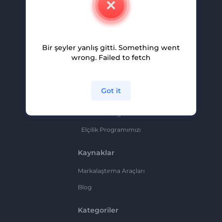
Kariyer
Yardım Ve Destek
Bir şeyler yanlış gitti. Something went
Ortaklık Programı
wrong. Failed to fetch
Gizlilik Politikası
Şartlar Ve Koşullar
Got it
Site Haritası
Ortaklık Programı
Elçilik Programımızı
Kaynaklar
Markalaştırma Araçları
Blog
Kategoriler