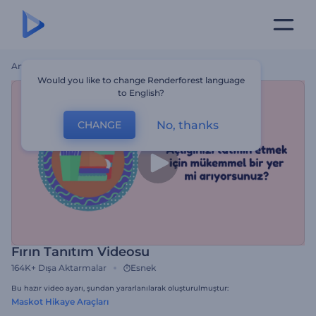
Ana Sayfa
Şablonlar
Fırın Tanıtım Videosu
Would you like to change Renderforest language
to English?
No, thanks
CHANGE
Fırın Tanıtım Videosu
164K+
Dışa Aktarmalar
Esnek
Bu hazır video ayarı, şundan yararlanılarak oluşturulmuştur:
Maskot Hikaye Araçları