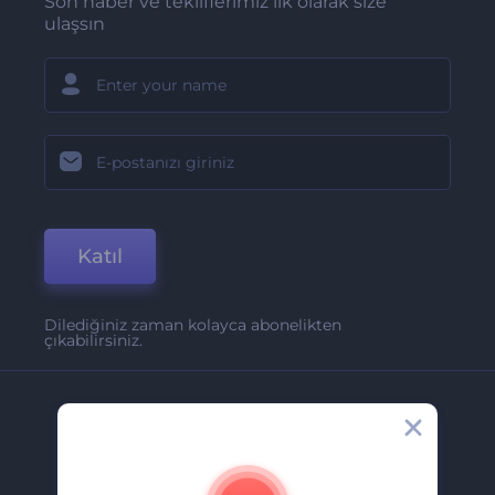
Son haber ve tekliflerimiz ilk olarak size
ulaşsın
Katıl
Dilediğiniz zaman kolayca abonelikten
çıkabilirsiniz.
Şirket
Hakkımızda
İletişim