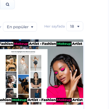
Her sayfada
18
r
En popüler