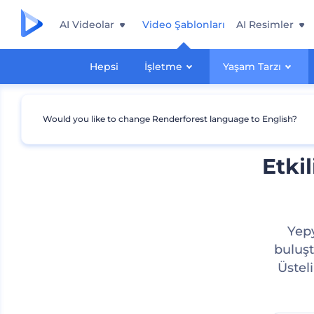
AI Videolar
Video Şablonları
AI Resimler
Hepsi
İşletme
Yaşam Tarzı
Would you like to change Renderforest language to English?
Etki
Yepy
buluşt
Üstel