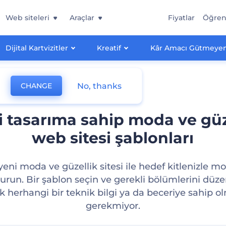
Web siteleri
Araçlar
Fiyatlar
Öğre
Dijital Kartvizitler
Kreatif
Kâr Amacı Gütmeyen
No, thanks
CHANGE
li tasarıma sahip moda ve güz
web sitesi şablonları
eni moda ve güzellik sitesi ile hedef kitlenizle m
urun. Bir şablon seçin ve gerekli bölümlerini düze
ik herhangi bir teknik bilgi ya da beceriye sahip o
gerekmiyor.