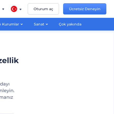
n
Oturum aç
Ücretsiz Deneyin
 Kurumlar
Sanat
Çok yakında
ellik
odayı
nleyin.
lmanız