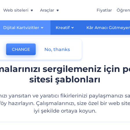
Web siteleri
Araçlar
Fiyatlar
Öğre
Dijital Kartvizitler
Kreatif
Kâr Amacı Gütmeyen
No, thanks
CHANGE
malarınızı sergilemeniz için p
sitesi şablonları
ızı yansıtan ve yaratıcı fikirlerinizi paylaşmanızı 
föy hazırlayın. Çalışmalarınızı, size özel bir web site
iyi şekilde ortaya koyun.