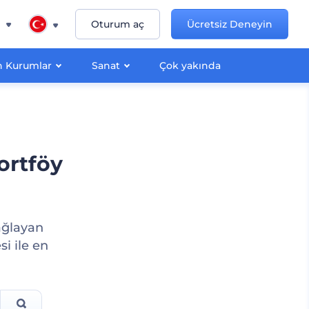
n
Oturum aç
Ücretsiz Deneyin
 Kurumlar
Sanat
Çok yakında
ortföy
sağlayan
si ile en