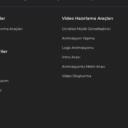
lar
Video Hazırlama Araçları
ırma Araçları
Ücretsiz Müzik Görselleştirici
Animasyon Yapma
Logo Animasyonu
iler
İntro Aracı
Animasyonlu Metin Aracı
Video Oluşturma
sarım
i