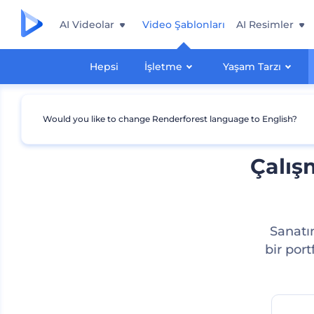
AI Videolar
Video Şablonları
AI Resimler
Hepsi
İşletme
Yaşam Tarzı
Would you like to change Renderforest language to English?
Çalış
Sanatın
bir port