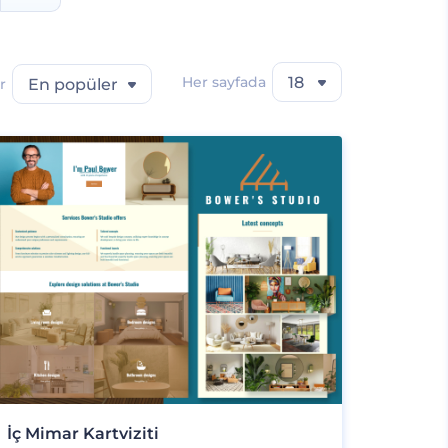
Her sayfada
18
r
En popüler
İç Mimar Kartviziti