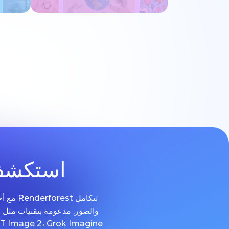
جرب الآن
استكشف 
تتكامل
و