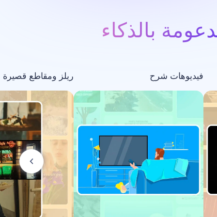
عومة بالذكاء
فيديوهات شرح
ريلز ومقاطع قصيرة