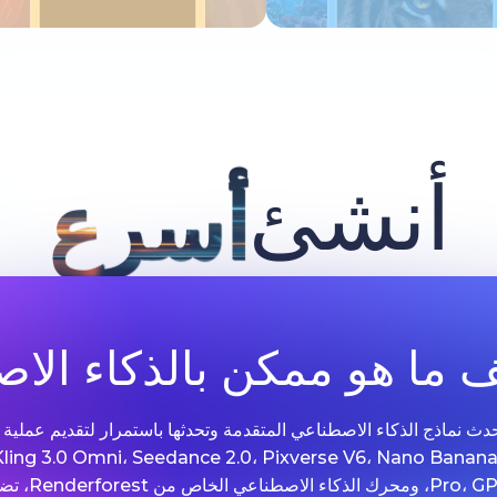
جرب الآن
جرب الآن
أنشئ
أسرع
ما هو ممكن بالذكاء الا
 Renderforest مع أحدث نماذج الذكاء الاصطناعي المتقدمة وتحدثها باستمرار لتقديم 
الصور. مدعومة بتقنيات مثل .0 Omni، Seedance 2.0، Pixverse V6، Nano Banana
Grok Imagine