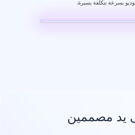
وديو بسرعة بتكلفة يسيرة.
صميم
شعار
يد مصممين