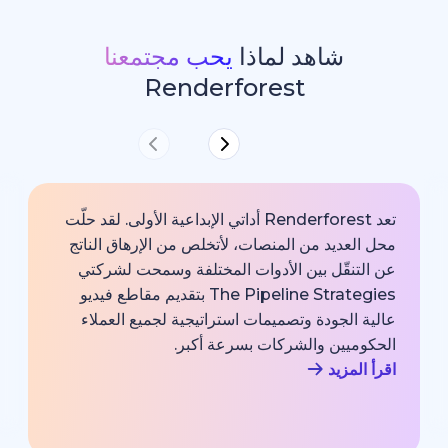
شاهد لماذا
يحب مجتمعنا
Renderforest
تعد Renderforest أداتي الإبداعية الأولى. لقد حلّت
ديد من المنصات، لأتخلص من الإرهاق الناتج
خارجية با
قّل بين الأدوات المختلفة وسمحت لشركتي
خبير اتصا
The Pipeline Strategies بتقديم مقاطع فيديو
الشركة وم
لجودة وتصميمات استراتيجية لجميع العملاء
بجودة احت
يين والشركات بسرعة أكبر.
اقرأ المزي
زيد