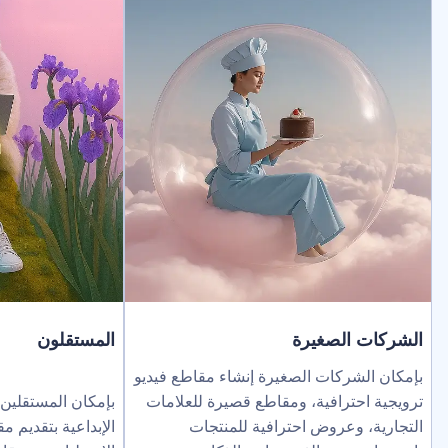
لصغيرة
المستقلون
ركات الصغيرة إنشاء مقاطع فيديو
ترافية، ومقاطع قصيرة للعلامات
بإمكان المستقلين توسيع نطاق خد
عروض احترافية للمنتجات
الإبداعية بتقديم مقاطع فيديو بالذك