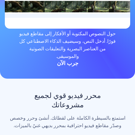
لنصوص المكتوبة أو الأفكار إلى مقاطع فيديو
. أدخل النص، وسيضيف الذكاء الاصطناعي كل
من العناصر البصرية والتعليقات الصوتية
والموسيقى.
جرب الآن
محرر فيديو قوي لجميع
مشروعاتك
لسيطرة الكاملة على لقطاتك. أنشئ وحرر وخصص
اطع فيديو احترافية بمحرر بديهي غنيّ بالميزات.