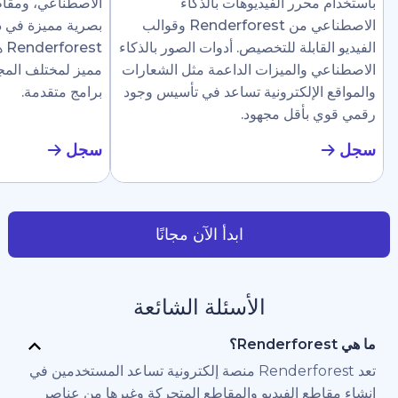
رر الفيديوهات بالذكاء
الاصطناعي، ومقاطع إرشادية، وع
الاصطناعي من Renderforest وقوالب
بصرية مميزة في دقائق. تجعل
ابلة للتخصيص. أدوات الصور بالذكاء
Renderforest هذا سهلًا ل
والميزات الداعمة مثل الشعارات
مميز لمختلف المجالات دون الحاج
لإلكترونية تساعد في تأسيس وجود
برامج متقدمة.
أقل مجهود.
سجل
ابدأ الآن مجانًا
الأسئلة الشائعة
تعد Renderforest منصة إلكترونية تساعد المستخدمين في
 الفيديو والمقاطع المتحركة وغيرها من عناصر