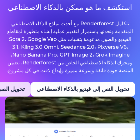
ما هو ممكن بالذكاء الاصطناعي
تتكامل Renderforest مع أحدث نماذج الذكاء الاصطناعي
حدثها باستمرار لتقديم عملية إنشاء متطورة لمقاطع
الفيديو والصور. مدعومة بتقنيات مثل Sora 2، Google Veo
3.1، Kling 3.0 Omni، Seedance 2.0، Pixv
Nano Banana Pro، GPT Image 2، Grok Imagine،
ومحرك الذكاء الاصطناعي الخاص من Renderforest، تضمن
ة فائقة وسرعة مميزة وإبداع لافت في كل مشروع.
نص إلى فيديو بالذكاء الاصطناعي
تحويل الصور إلى فيديو ب