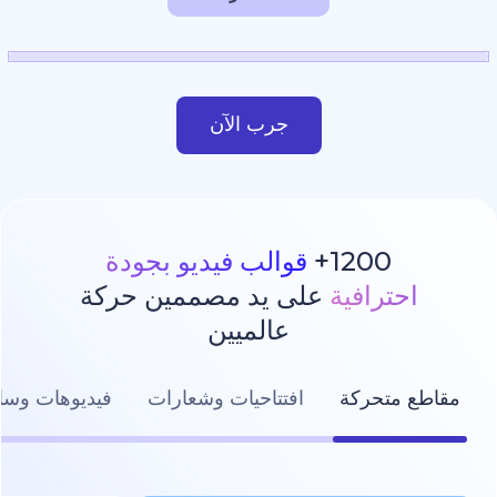
جرب الآن
1200
قوالب فيديو بجودة
رافية
على يد مصممين حركة
عالميين
تحركة
افتتاحيات وشعارات
فيديوهات وسائل التواصل ال