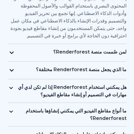
بصري باستخدام القوالب والأصول المحفوظة
اء الاصطناعي. إنها تجمع بين تحرير الفيديو
قدرات الإنشاء بالذكاء الاصطناعي في مكان عمل
يتمكن المستخدمون من إنشاء مقاطع فيديو بجودة
ن الحاجة لأي برامج أو خبرة في التصميم.
Renderfore؟
منصة Renderforest مُصممة للأفراد والفرق الذين يحتاجون
يديو بجودة احترافية وبسرعة كبيرة. يستخدمها
Renderfor مختلفة؟
ويق، والمعلمون، وأصحاب الشركات الصغيرة،
تجمع Renderforest بين العديد من نماذج الذكاء الاصطناعي
د البشرية، والمستقلون، وصناع المحتوى الذين
ديو في منصة واحدة. بإمكان المستخدمين إنشاء
هل يمكنني استخدام Renderforest إذا لم تكن لدي أي
ج مقاطع فيديو للعلامات التجارية أو للتدريب أو
ير المحتوى النصي إلى فيديو، واستخدام
لتصميم أو إنشاء مقاطع الفيديو؟
سويقية دون التعاقد مع فريق إنتاج كامل.
 وإنشاء المقاطع المتحركة بالذكاء الاصطناعي
نعم، توفر Renderforest أكثر من 1,200 نموذج، ومساعد
ل بين الأدوات. إنها مصممة لمراعاة البساطة، وتوفر
صطناعي، وأدوات تحرير سهلة الاستخدام للمبتدئين.
اطع الفيديو التي يمكنني إنشاؤها باستخدام
عناصر البصرية بالذكاء الاصطناعي والتعليقات
ستخدمين البدء من محتوى نصي أو فكرة أساسية،
Ren؟
واجهة واحدة تدعم كل من المبتدئين والمحترفين.
ة تتولى العمل على العناصر البصرية والتوقيت
تدعم Renderforest مقاطع الفيديو التسويقية، والتوضيحية،
 تحتاج إلى أي خبرة أو معرفة مسبقة بالتصميم أو
قديمية والافتتاحيات والمحتوى التعليمية ومقاطع