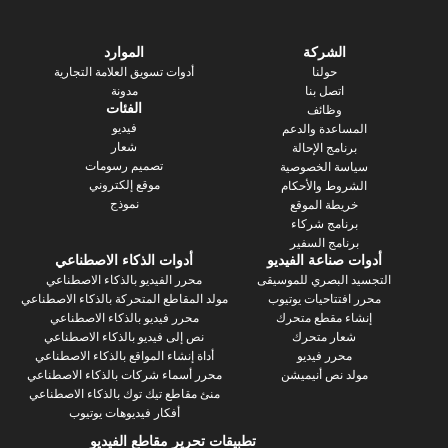
الشركة
الموارد
حولنا
أدوات تسويق العلامة التجارية
اتصل بنا
مدونة
الفئات
وظائف
فيديو
ساعدة والدعم
شعار
رنامج الإحالة
تصميم رسومات
سة الخصوصية
موقع إلكتروني
روط والأحكام
نموذج
يطة الموقع
رنامج شركاء
نامج السفير
 صناعة الفيديو
أدوات الذكاء الاصطناعي
 البصري للموسيقى
محرر الفيديو بالذكاء الاصطناعي
فتتاحيات يوتيوب
مولد المقاطع المتحركة بالذكاء الاصطناعي
ء مقطع متحرك
محرر فيديو بالذكاء الاصطناعي
عار متحرك
نص إلى فيديو بالذكاء الاصطناعي
محرر فيديو
أداة إنشاء المواقع بالذكاء الاصطناعي
د نص أنيميشن
محرر أسماء شركات بالذكاء الاصطناعي
منئ مقاطع تيك توك بالذكاء الاصطناعي
أفكار فيديوهات يوتيوب
تطبيقات تحرير مقاطع الفيديو