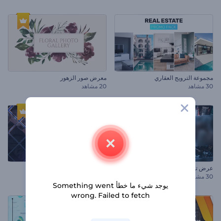
مجموعة الترويج العقاري
معرض صور الزهور
30 مشاهد
20 مشاهد
عرض تقديمي للمسار الزمني لشركة
عرض تقديمي عصري للشركات
30 مشاهد
يوجد شيء ما خطأ Something went
wrong. Failed to fetch