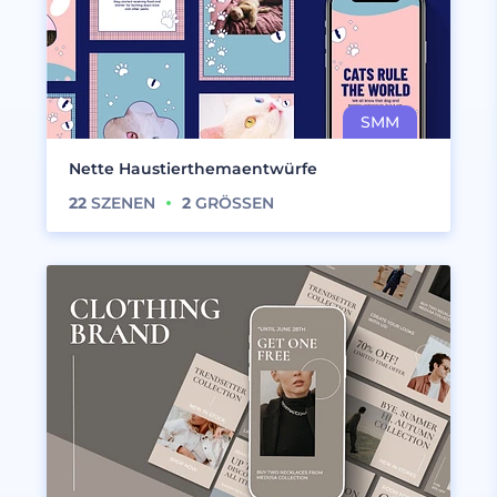
Nette Haustierthemaentwürfe
22
SZENEN
2
GRÖSSEN