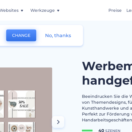
Websites
Werkzeuge
Preise
Le
No, thanks
CHANGE
 handgefertigte Waren
Werbemi
handgef
Beeindrucken Sie die W
von Themendesigns, füg
Kunsthandwerke und al
Perfekt zur Förderung
Handarbeitsgeschäften.
40
SZENEN