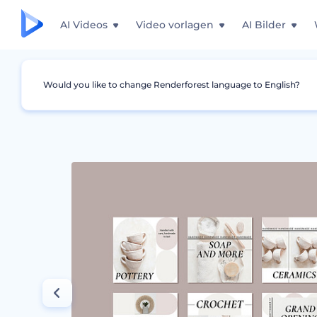
AI Videos
Video vorlagen
AI Bilder
Would you like to change Renderforest language to English?
Grafiken
Instagram Story
Werbemittel für