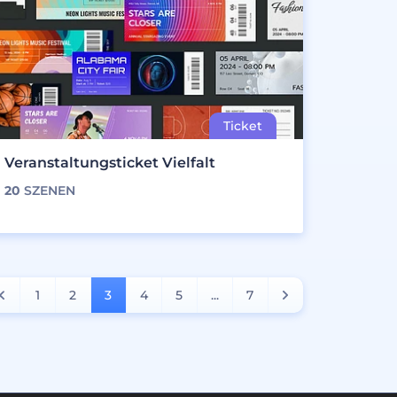
Veranstaltungsticket Vielfalt
20
SZENEN
1
2
3
4
5
...
7