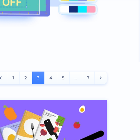
1
2
3
4
5
...
7