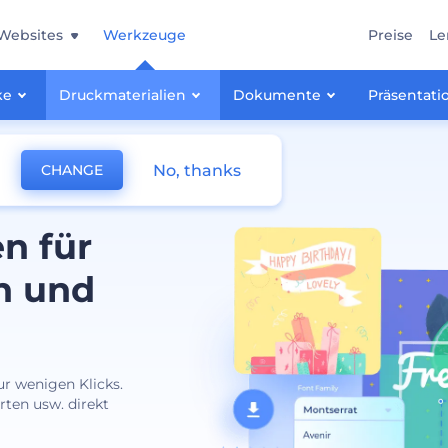
Websites
Werkzeuge
Preise
Le
ke
Druckmaterialien
Dokumente
Präsentati
No, thanks
CHANGE
n für
n und
ur wenigen Klicks.
rten usw. direkt