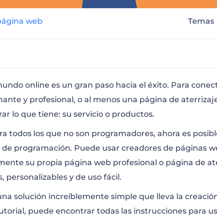
 página web
Tema
ponentes personalizables
mundo online es un gran paso hacia el éxito. Para conec
nte y profesional, o al menos una página de aterrizaj
r lo que tiene: su servicio o productos.
de la página web
 todos los que no son programadores, ahora es posible
d de programación. Puede usar creadores de páginas 
una página?
lmente su propia página web profesional o página de ater
 personalizables y de uso fácil.
uración de su página web
na solución increíblemente simple que lleva la creación
tutorial, puede encontrar todas las instrucciones para u