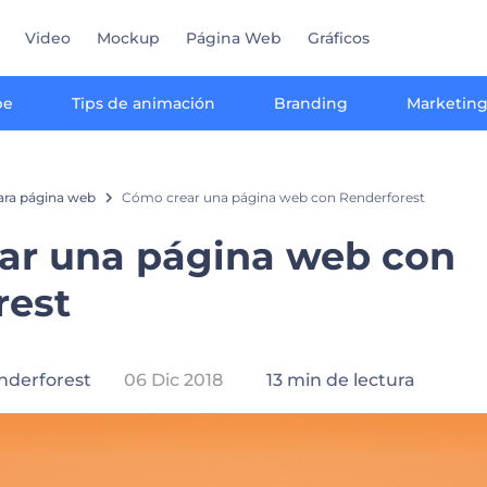
Video
Mockup
Página Web
Gráficos
be
Tips de animación
Branding
Marketin
ara página web
Cómo crear una página web con Renderforest
ar una página web con
rest
nderforest
06 Dic 2018
13 min de lectura