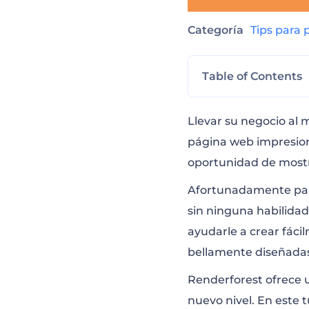
Categoría
Tips para
Table of Contents
Plantillas y com
Llevar su negocio al 
página web impresiona
oportunidad de mostra
Estilo y colores 
Afortunadamente para
sin ninguna habilida
¿Cómo agregar 
ayudarle a crear fáci
bellamente diseñadas,
Editar la config
Renderforest ofrece u
nuevo nivel. En este 