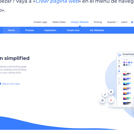
ezar? Vaya a «
Crear página web
» en el menú de navega
b».