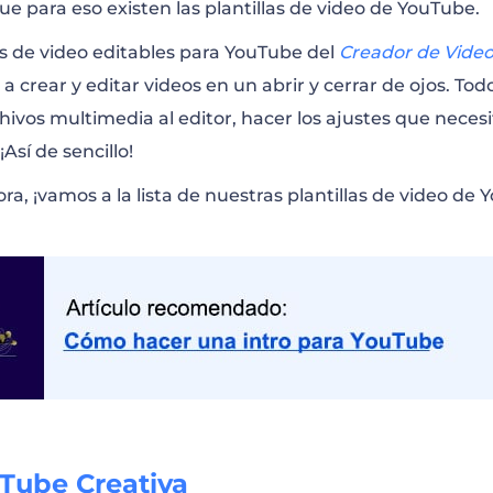
ros de YouTube
e para eso existen las plantillas de video de YouTube.
las de video editables para YouTube del
Creador de Video
anal de YouTube
 crear y editar videos en un abrir y cerrar de ojos. Tod
chivos multimedia al editor, hacer los ajustes que neces
Así de sencillo!
 Música de Canal de YouTube
ra, ¡vamos a la lista de nuestras plantillas de video de
na Final de YouTube
Música – Bajos Profundos
nal de Música de YouTube
uegos de YouTube
uTube Creativa