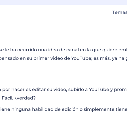
Tema
e Creativa
 le ha ocurrido una idea de canal en la que quiere em
 pensado en su primer video de YouTube; es más, ya ha
ntas para Videos de YouTube
YouTube
 por hacer es editar su video,
subirlo a YouTube
y promo
. Fácil, ¿verdad?
omocional de Álbum
 tiene ninguna habilidad de edición o simplemente tiene