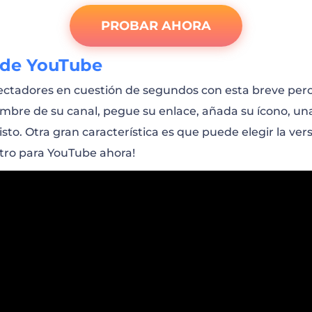
PROBAR AHORA
 de YouTube
ectadores en cuestión de segundos con esta breve pero 
nombre de su canal, pegue su enlace, añada su ícono, una
 listo. Otra gran característica es que puede elegir la ver
 intro para YouTube ahora!