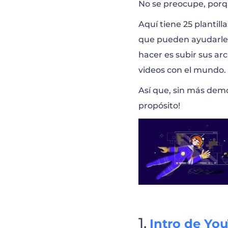
Paquete de Out
No se preocupe, porqu
Aquí tiene 25 plantil
Promoción de C
que pueden ayudarle a
hacer es subir sus ar
videos con el mundo. ¡
Visualizador de
Así que, sin más demo
propósito!
Paquete de Esce
Visualizador de 
Promoción de Ca
Canal de Videoj
Intro de Yo