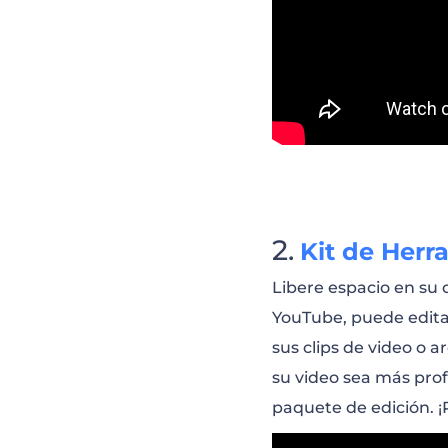
Promoción de Vi
Promoción de Ca
Promoción de Vi
Promoción en Y
Kit de Herr
Autopromoción 
Libere espacio en su 
YouTube, puede editar 
Promoción de C
sus clips de video o a
su video sea más prof
paquete de edición. 
Promoción de C