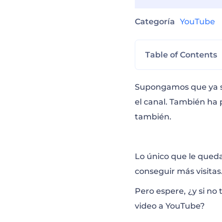
Categoría
YouTube
Table of Contents
Intro de YouTub
Supongamos que ya se
el canal. También ha
también.
Kit de Herramie
Breve Intro de 
Lo único que le queda
conseguir más visitas
Visualizador Pr
Pero espere, ¿y si no
video a YouTube?