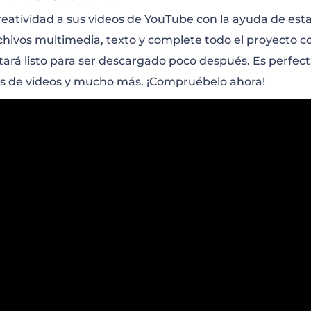
atividad a sus videos de YouTube con la ayuda de esta o
e Vlogger de Estilo de Vida
chivos multimedia, texto y complete todo el proyecto c
stará listo para ser descargado poco después. Es perfect
siva de Canal de YouTube
as de videos y mucho más. ¡Compruébelo ahora!
 Productos Punto por Punto
Saludable
n de Preguntas y Respuestas en Vivo
de Fitness – Tiempo de Cambiar