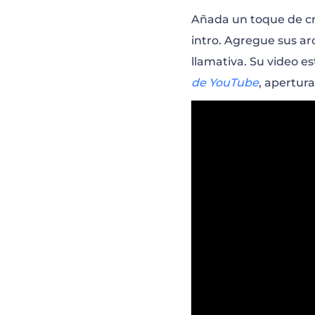
Añada un toque de cre
Autopromoción d
intro. Agregue sus ar
llamativa. Su video e
Promoción Exclu
de YouTube
, apertur
Comparación de
Rutina Matinal 
Avance de Sesió
Promo de Canal 