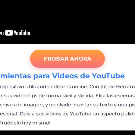
deoblog – Todo sobre Marketing
nal – Aprenda con Nosotros
deoblog – Mi Mundo Tecnológico
PROBAR AHORA
ouTube – Hagamos Yoga
amientas para Videos de YouTube
de Vlogger
dispositivo utilizando editores online. Con Kit de Herra
sus videoclips de forma fácil y rápida. Elija las escena
anal de Moda
rchivos de imagen, y no olvide insertar su texto y una p
esional. Dele a sus videos de YouTube un aspecto pulid
¡Pruébelo hoy mismo!
anal de Cocina