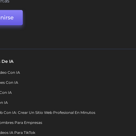
ertas
nirse
 De IA
deo Con IA
nes Con IA
 Con IA
on IA
b Con IA: Crear Un Sitio Web Profesional En Minutos
ombres Para Empresas
deos IA Para TikTok