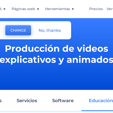
A
Páginas web
Herramientas
Precios
Ver
No, thanks
CHANGE
Producción de videos
explicativos y animado
s
Servicios
Software
Educación