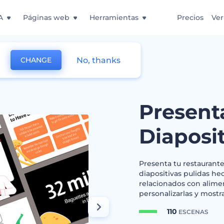
A
Páginas web
Herramientas
Precios
Ver
No, thanks
CHANGE
itivas de Comida
Present
Diaposi
Presenta tu restaurant
diapositivas pulidas h
relacionados con alimen
personalizarlas y mostr
110
ESCENAS