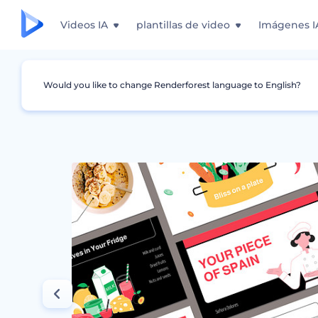
Videos IA
plantillas de video
Imágenes I
Would you like to change Renderforest language to English?
Gráficos
Creativo
Presentación de Diapos